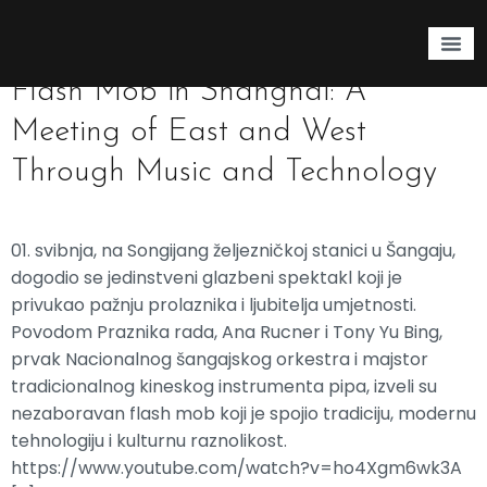
Tag:
Shanghai
Flash Mob in Shanghai: A
Meeting of East and West
Through Music and Technology
01.⁠ ⁠svibnja, na Songijang željezničkoj stanici u Šangaju,
dogodio se jedinstveni glazbeni spektakl koji je
privukao pažnju prolaznika i ljubitelja umjetnosti.
Povodom Praznika rada, Ana Rucner i Tony Yu Bing,
prvak Nacionalnog šangajskog orkestra i majstor
tradicionalnog kineskog instrumenta pipa, izveli su
nezaboravan flash mob koji je spojio tradiciju, modernu
tehnologiju i kulturnu raznolikost.
https://www.youtube.com/watch?v=ho4Xgm6wk3A