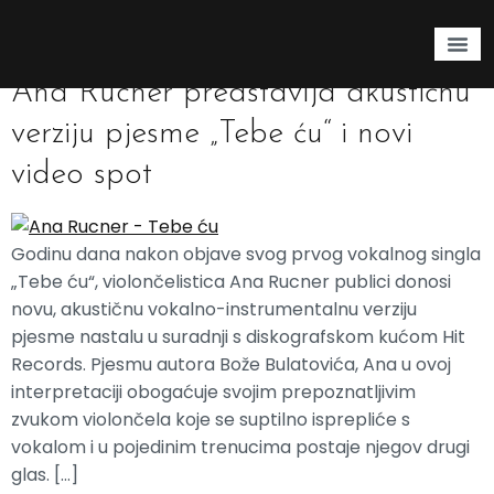
Oznaka:
violončelo
Ana Rucner predstavlja akustičnu
verziju pjesme „Tebe ću“ i novi
video spot
Godinu dana nakon objave svog prvog vokalnog singla
„Tebe ću“, violončelistica Ana Rucner publici donosi
novu, akustičnu vokalno-instrumentalnu verziju
pjesme nastalu u suradnji s diskografskom kućom Hit
Records. Pjesmu autora Bože Bulatovića, Ana u ovoj
interpretaciji obogaćuje svojim prepoznatljivim
zvukom violončela koje se suptilno isprepliće s
vokalom i u pojedinim trenucima postaje njegov drugi
glas. […]