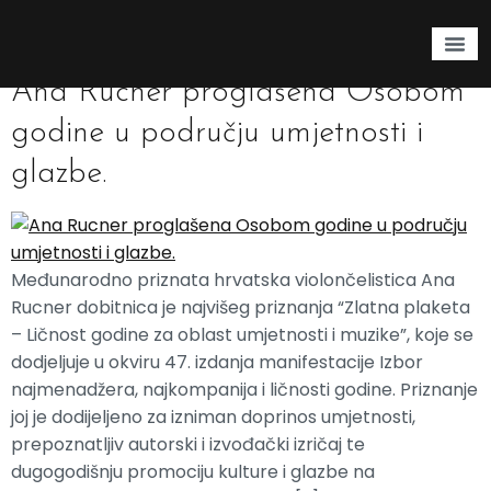
Oznaka:
nagrade
Ana Rucner proglašena Osobom
godine u području umjetnosti i
glazbe.
Međunarodno priznata hrvatska violončelistica Ana
Rucner dobitnica je najvišeg priznanja “Zlatna plaketa
– Ličnost godine za oblast umjetnosti i muzike”, koje se
dodjeljuje u okviru 47. izdanja manifestacije Izbor
najmenadžera, najkompanija i ličnosti godine. Priznanje
joj je dodijeljeno za izniman doprinos umjetnosti,
prepoznatljiv autorski i izvođački izričaj te
dugogodišnju promociju kulture i glazbe na