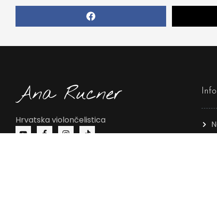
Inf
Hrvatska violončelistica
N
P
O
2026
Ana Rucner.
Sva prava pridržana.
Izrada: Delta Code