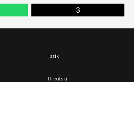
Jezik
Hrvatski
English
ds
简体中文