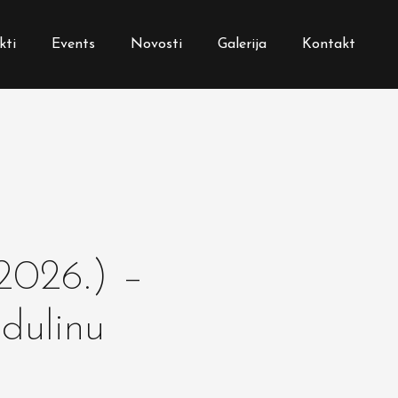
kti
Events
Novosti
Galerija
Kontakt
 2026.) –
dulinu