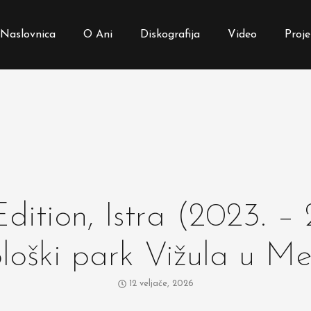
Naslovnica
O Ani
Diskografija
Video
Proje
dition, Istra (2023. –
loški park Vižula u Me
12 veljače, 2026