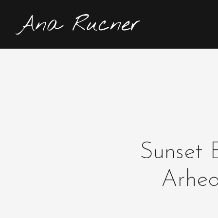
Sunset E
Arheo