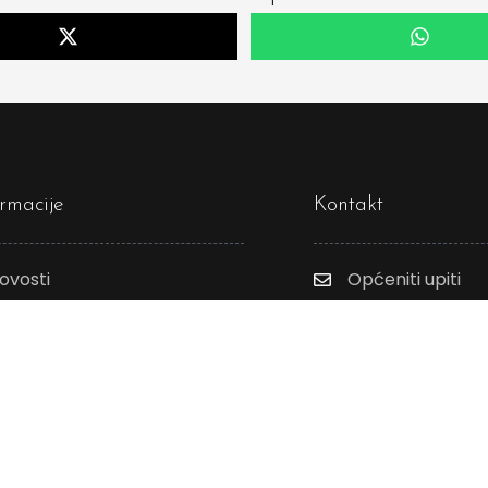
ormacije
Kontakt
ovosti
Općeniti upiti
olitika privatnosti
Booking: ArtHill
bavijest o kolačićima
Press: Hit Recor